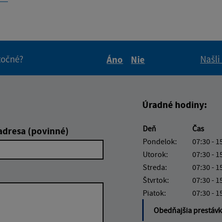
itočné?
Našli
Áno
Nie
Boli tieto informácie pre 
Boli tieto informáci
Úradné hodiny:
Deň
Čas
adresa (povinné)
Pondelok:
07:30 - 1
Utorok:
07:30 - 1
Streda:
07:30 - 1
Štvrtok:
07:30 - 1
Piatok:
07:30 - 1
Obedňajšia prestáv