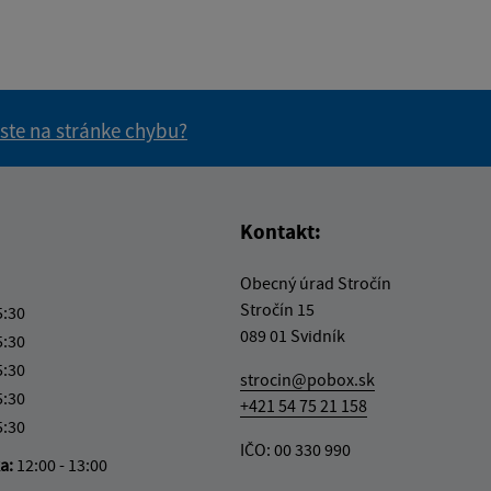
 ste na stránke chybu?
vás užitočné?
e pre vás užitočné?
Kontakt:
Obecný úrad Stročín
Stročín 15
5:30
089 01 Svidník
5:30
5:30
strocin@pobox.sk
5:30
+421 54 75 21 158
5:30
IČO: 00 330 990
ka:
12:00 - 13:00