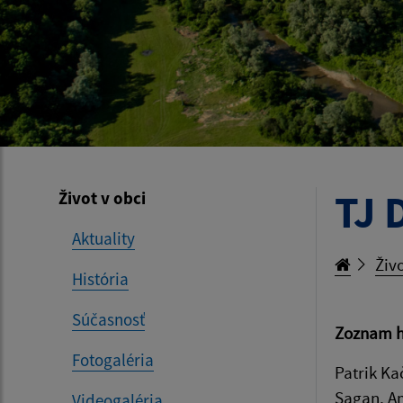
TJ 
Život v obci
Aktuality
Živo
História
Súčasnosť
Zoznam h
Fotogaléria
Patrik Ka
Sagan, Am
Videogaléria