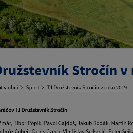
Družstevník Stročín v
t v obci
Šport
TJ Družstevník Stročín v roku 2019
ráčov TJ Družstevník Stročín
čmár, Tibor Popik, Pavol Gajdoš, Jakub Rodák, Martin R
bróz Čobej, Denis Czech, Vladislav Sejkanič, Peter Sejk