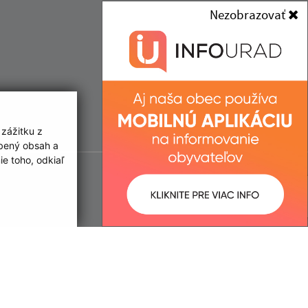
Nezobrazovať
 zážitku z
obený obsah a
e toho, odkiaľ