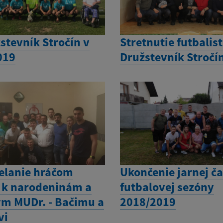
stevník Stročín v
Stretnutie futbalis
019
Družstevník Stročí
elanie hráčom
Ukončenie jarnej ča
 k narodeninám a
futbalovej sezóny
ým MUDr. - Bačimu a
2018/2019
vi