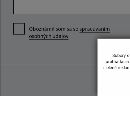
Oboznámil som sa so
spracúvaním
osobných údajov
Súbory co
prehliadania
cielené rekla