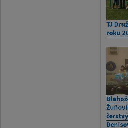
TJ Druž
roku 2
Blahož
Žuňovi
čerstv
Deniso