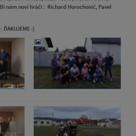
li nám noví hráči : Richard Horochonič, Pavel
r. ĎAKUJEME :)