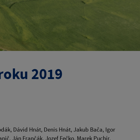
 roku 2019
odák, Dávid Hnát, Denis Hnát, Jakub Bača, Igor
anič, Ján Frančák, Jozef Fečko, Marek Puchír,