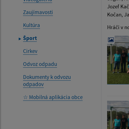
Jozef Kač
Zaujímavosti
Kočan, Ja
Kultúra
Hráči v n
Šport
Cirkev
Odvoz odpadu
Dokumenty k odvozu
odpadov
☆ Mobilná aplikácia obce