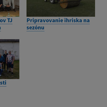
tov TJ
Pripravovanie ihriska na
n
sezónu
sti