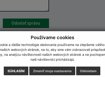
Google reCaptcha Response
Odoslať správu
Používame cookies
okie a ďalšie technológie sledovania používame na zlepšenie vášho
 našich webových stránok, na to, aby sme vám zobrazovali prispôs
my, na analýzu návštevnosti našich webových stránok a na pochopeni
naši návštevníci prichádzajú.
SÚHLASÍM
Zmeniť moje nastavenia
Odmietam