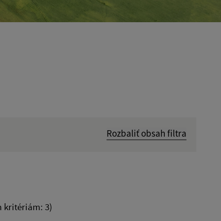
Rozbaliť obsah filtra
Hľadať v:
Dátum do:
kritériám: 3)