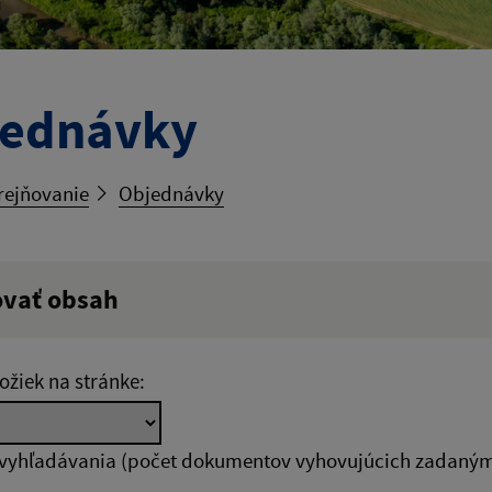
jednávky
rejňovanie
Objednávky
ovať obsah
ý výraz:
ožiek na stránke:
tumu:
Dátum od:
 vyhľadávania (počet dokumentov vyhovujúcich zadaným 