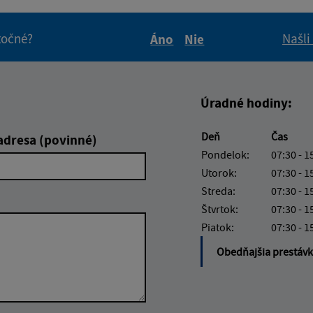
itočné?
Našli
Áno
Nie
Boli tieto informácie pre 
Boli tieto informáci
Úradné hodiny:
Deň
Čas
adresa (povinné)
Pondelok:
07:30 - 1
Utorok:
07:30 - 1
Streda:
07:30 - 1
Štvrtok:
07:30 - 1
Piatok:
07:30 - 1
Obedňajšia prestáv