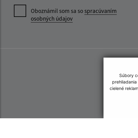
Oboznámil som sa so
spracúvaním
osobných údajov
Súbory co
prehliadania
cielené rekla