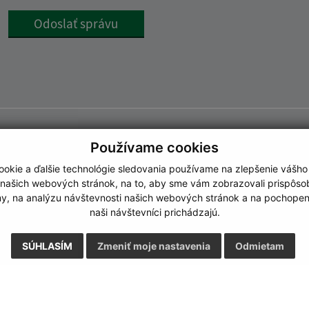
Google reCaptcha Response
Odoslať správu
Používame cookies
okie a ďalšie technológie sledovania používame na zlepšenie vášho
 našich webových stránok, na to, aby sme vám zobrazovali prispôs
my, na analýzu návštevnosti našich webových stránok a na pochopeni
naši návštevníci prichádzajú.
SÚHLASÍM
Zmeniť moje nastavenia
Odmietam