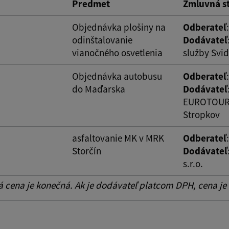
Predmet
Zmluvná s
od:
Suma do:
Objednávka plošiny na
Odberateľ
odinštalovanie
Dodávateľ
vianočného osvetlenia
služby Svid
ovať
Objednávka autobusu
Odberateľ
do Maďarska
Dodávateľ
EUROTOUR, 
Stropkov
asfaltovanie MK v MRK
Odberateľ
Storčín
Dodávateľ
s.r.o.
cena je konečná. Ak je dodávateľ platcom DPH, cena je