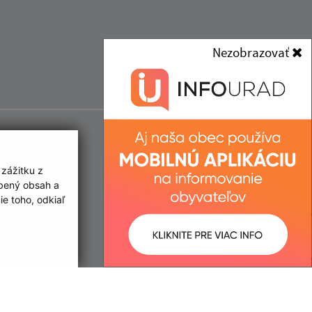
Nezobrazovať
 zážitku z
obený obsah a
e toho, odkiaľ