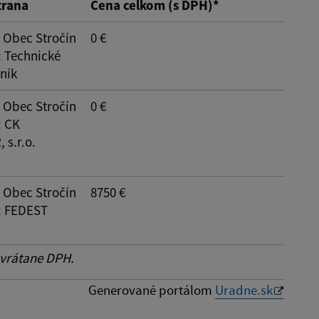
trana
Cena celkom (s DPH)*
: Obec Stročín
0 €
: Technické
ník
Reset
: Obec Stročín
0 €
: CK
s.r.o.
: Obec Stročín
8750 €
: FEDEST
 vrátane DPH.
Generované portálom
Uradne.sk