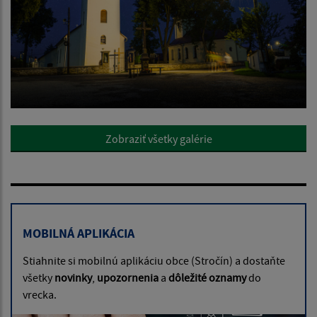
Zobraziť všetky galérie
MOBILNÁ APLIKÁCIA
Stiahnite si mobilnú aplikáciu obce (Stročín) a dostaňte
všetky
novinky
,
upozornenia
a
dôležité oznamy
do
vrecka.