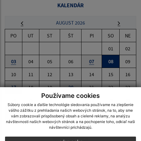
KALENDÁR
AUGUST 2026
PO
UT
ST
ŠT
PI
SO
NE
01
02
03
04
05
06
07
08
09
10
11
12
13
14
15
16
17
18
19
20
21
22
23
Používame cookies
24
25
26
27
28
29
30
Súbory cookie a ďalšie technológie sledovania používame na zlepšenie
vášho zážitku z prehliadania našich webových stránok, na to, aby sme
31
vám zobrazovali prispôsobený obsah a cielené reklamy, na analýzu
návštevnosti našich webových stránok a na pochopenie toho, odkiaľ naši
Sobota, 8. august 2026
návštevníci prichádzajú.
Meniny má Oskár