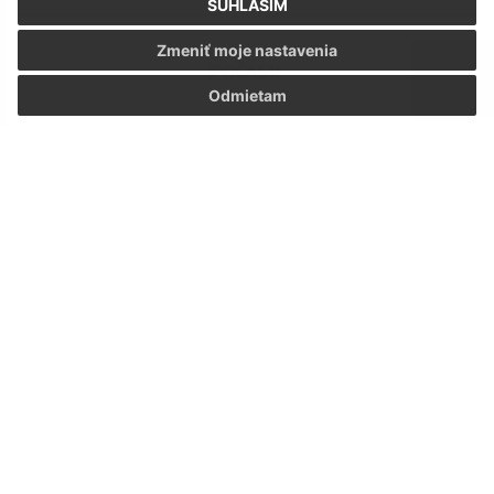
SÚHLASÍM
Zmeniť moje nastavenia
POČASIE
Odmietam
ODKAZY