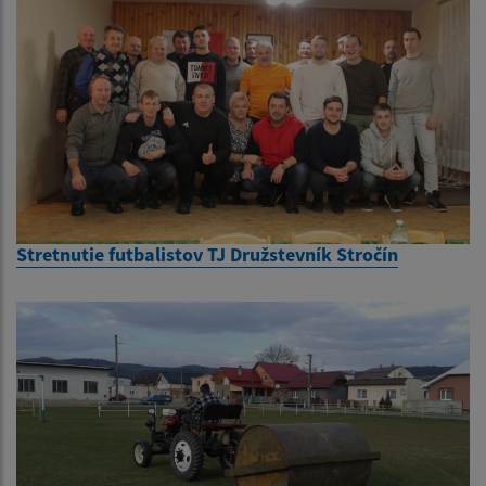
Stretnutie futbalistov TJ Družstevník Stročín