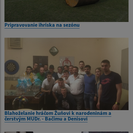
Pripravovanie ihriska na sezónu
Blahoželanie hráčom Žuňovi k narodeninám a
čerstvým MUDr. - Bačimu a Denisovi