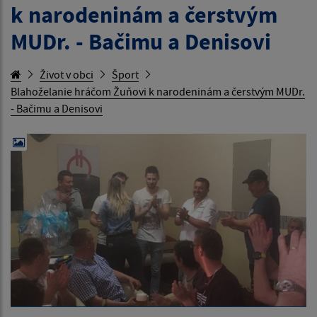
k narodeninám a čerstvým
MUDr. - Bačimu a Denisovi
Život v obci
Šport
Blahoželanie hráčom Žuňovi k narodeninám a čerstvým MUDr.
- Bačimu a Denisovi