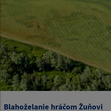
Blahoželanie hráčom Žuňovi