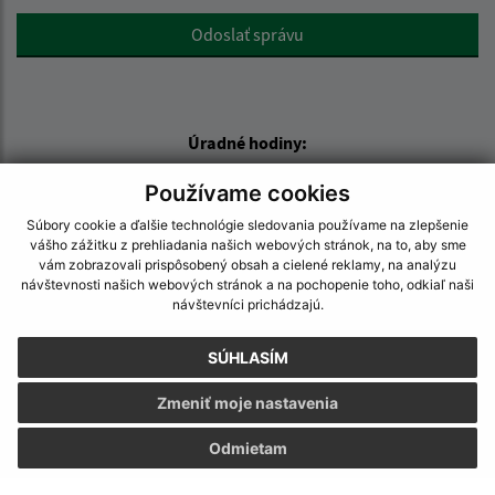
Google reCaptcha Response
Odoslať správu
Úradné hodiny:
Deň
Čas
Používame cookies
Pondelok:
07:30 - 15:30
Súbory cookie a ďalšie technológie sledovania používame na zlepšenie
Utorok:
07:30 - 15:30
vášho zážitku z prehliadania našich webových stránok, na to, aby sme
vám zobrazovali prispôsobený obsah a cielené reklamy, na analýzu
Streda:
07:30 - 15:30
návštevnosti našich webových stránok a na pochopenie toho, odkiaľ naši
Štvrtok:
07:30 - 15:30
návštevníci prichádzajú.
Piatok:
07:30 - 15:30
SÚHLASÍM
Obedňajšia prestávka:
12:00 - 13:00
Zmeniť moje nastavenia
Kontakt:
Odmietam
Obecný úrad Stročín