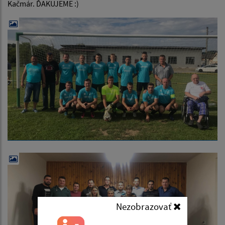
Kačmár. ĎAKUJEME :)
Nezobrazovať