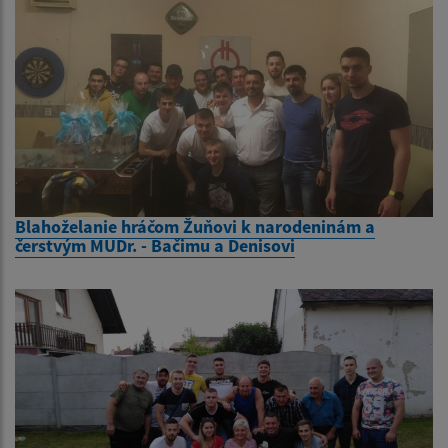
Blahoželanie hráčom Žuňovi k narodeninám a
čerstvým MUDr. - Bačimu a Denisovi