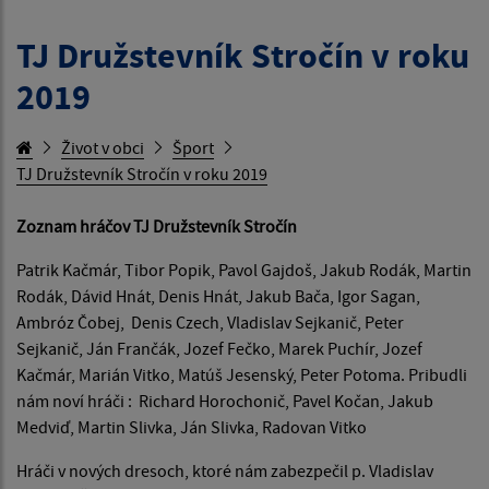
TJ Družstevník Stročín v roku
2019
Život v obci
Šport
TJ Družstevník Stročín v roku 2019
Zoznam hráčov TJ Družstevník Stročín
Patrik Kačmár, Tibor Popik, Pavol Gajdoš, Jakub Rodák, Martin
Rodák, Dávid Hnát, Denis Hnát, Jakub Bača, Igor Sagan,
Ambróz Čobej, Denis Czech, Vladislav Sejkanič, Peter
Sejkanič, Ján Frančák, Jozef Fečko, Marek Puchír, Jozef
Kačmár, Marián Vitko, Matúš Jesenský, Peter Potoma. Pribudli
nám noví hráči : Richard Horochonič, Pavel Kočan, Jakub
Medviď, Martin Slivka, Ján Slivka, Radovan Vitko
Hráči v nových dresoch, ktoré nám zabezpečil p. Vladislav