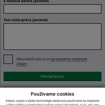
E-mailová adresa (povinné)
Text vašej správy (povinné)
Oboznámil som sa so
spracúvaním osobných
údajov
Google reCaptcha Response
Odoslať správu
Používame cookies
Úradné hodiny:
Súbory cookie a ďalšie technológie sledovania používame na zlepšenie
vášho zážitku z prehliadania našich webových stránok, na to, aby sme