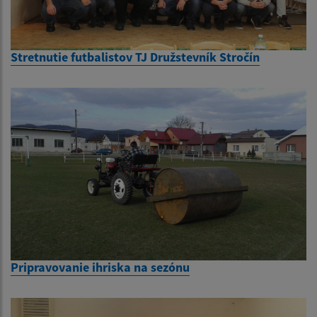
Stretnutie futbalistov TJ Družstevník Stročín
Pripravovanie ihriska na sezónu