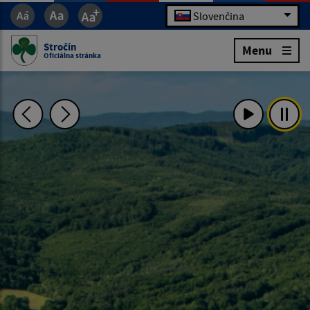
Slovenčina
Stročín
Menu
Oficiálna stránka