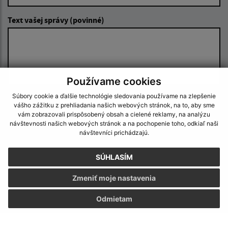
Text vašej správy (povinné)
Používame cookies
Súbory cookie a ďalšie technológie sledovania používame na zlepšenie
Oboznámil som sa so
spracúvaním osobných
vášho zážitku z prehliadania našich webových stránok, na to, aby sme
údajov
vám zobrazovali prispôsobený obsah a cielené reklamy, na analýzu
návštevnosti našich webových stránok a na pochopenie toho, odkiaľ naši
návštevníci prichádzajú.
Google reCaptcha Response
Odoslať správu
SÚHLASÍM
Zmeniť moje nastavenia
Úradné hodiny:
Odmietam
Deň
Čas
Pondelok:
07:30 - 15:30