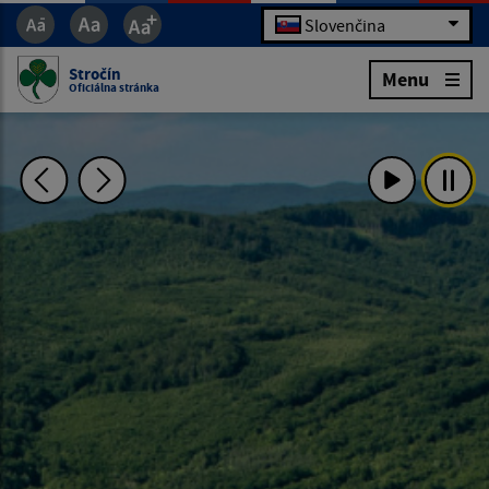
Slovenčina
Stročín
Menu
Oficiálna stránka