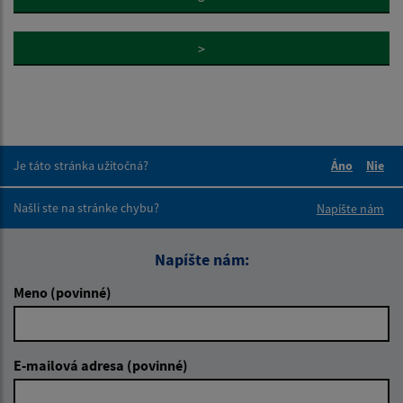
>
Je táto stránka užitočná?
Áno
Nie
Boli tieto 
Boli 
Našli ste na stránke chybu?
Napíšte nám
Napíšte nám:
Meno (povinné)
E-mailová adresa (povinné)