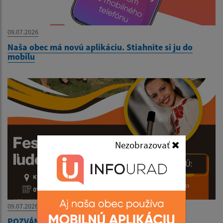
09.07.2026
Naša obec má novú aplikáciu. Stiahnite si ju do
mobilu
Nezobrazovať
09.07.2026
POZVÁNKA- Festival tradičnej ľudovej kultúry