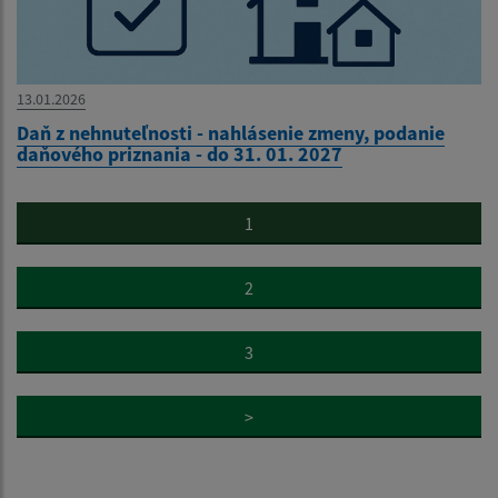
13.01.2026
Daň z nehnuteľnosti - nahlásenie zmeny, podanie
daňového priznania - do 31. 01. 2027
1
2
3
>