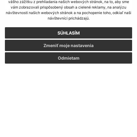
vášho zážitku z prehliadania našich webových stránok, na to, aby sme
vám zobrazovali prispôsobený obsah a cielené reklamy, na analýzu
návštevnosti našich webových stránok a na pochopenie toho, odkiaľ naši
návštevníci prichádzajú.
Oboznámil som sa so
spracúvaním osobných
údajov
SÚHLASÍM
Google reCaptcha Response
Zmeniť moje nastavenia
Odoslať správu
Odmietam
Úradné hodiny:
Deň
Čas
Pondelok:
07:30 - 15:30
Utorok:
07:30 - 15:30
Streda:
07:30 - 15:30
Štvrtok:
07:30 - 15:30
Piatok:
07:30 - 15:30