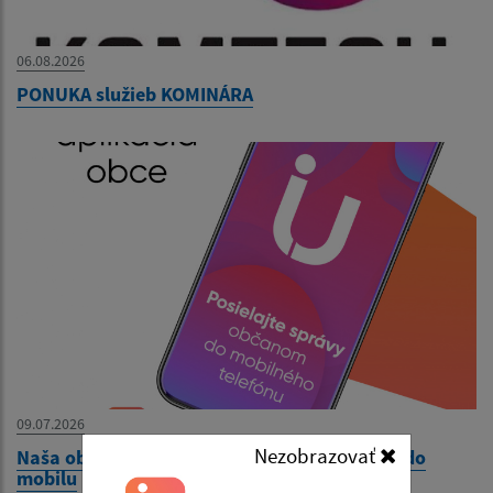
06.08.2026
PONUKA služieb KOMINÁRA
09.07.2026
Nezobrazovať
Naša obec má novú aplikáciu. Stiahnite si ju do
mobilu