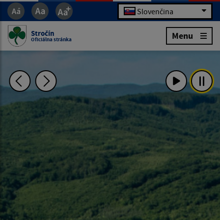
Slovenčina
Stročín
Menu
Oficiálna stránka