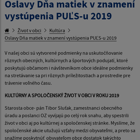
Oslavy Dňa matiek v znamení
vystúpenia PUĽS-u 2019
Život v obci
Kultúra
Oslavy Dňa matiek v znamení vystúpenia PUĽS-u 2019
V našej obci sú vytvorené podmienky na uskutočňovanie
rôznych obecných, kultúrnych a športových podujatí, ktoré
poskytujú občamom i návštevníkom obce ideálne podmienky
na stretávanie sa pri rôznych príležitostiach a prostredie pre
trávenie voľného času.
KULTÚRNY A SPOLOČENSKÝ ŽIVOT V OBCI V ROKU 2019
Starosta obce- pán Tibor Sluťak, zamestnanci obecného
úradu a poslanci OZ vyvíjajú po celý rok snahu, aby spestrili
život v obci aj po kultúrnej a spoločenskej stránke. Myslíme, že
spoločenské akcie utužujú vzťahy medzi obyvateľmi, a preto sa
snažíme poskytnúť obyvateľom obce dostatok takýchto