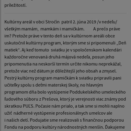
príležitostí.
Kultúrny areál v obci Stročín patril 2. júna 2019 /v nedeľu/
všetkým mamám, mamkám i mamičkám. A prečo práve
im? Pretože práve v tento deň sa v kultúrnom areáli obce
uskutočnil kultúrny program, ktorým sme si pripomenuli „Deň
matiek“. Aj keď tomuto sviatku je v spoločenskom kalendári
každoročne venovaná druhá májová nedeľa, posun jeho
pripomenutia na neskorší termín určite nikomu neprekážal,
pretože viac než dátum je dôležitejší jeho obsah a zmysel.
Pestrý kultúrny program mamičkám k sviatku pripravili pani
učiteľky spolu s deťmi materskej školy, no hlavným
programom dňa bolo vystúpenie Poddukelského umeleckého
ľudového súboru z Prešova, ktorý je verejnosti viac známy pod
skratkou PUĽS. Počasie nám prialo, a tak sme si mohli naplno
užiť nádherné vystúpenie profesionálnych umelcov ale
i našich detí. Podujatie sme realizovali s finančnou podporou
Fondu na podporu kultúry národnostných menšín. Ďakujeme