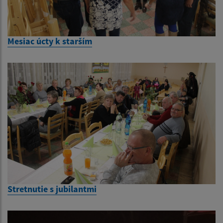
Mesiac úcty k starším
Stretnutie s jubilantmi