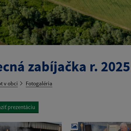
cná zabíjačka r. 2025
t v obci
Fotogaléria
ziť prezentáciu