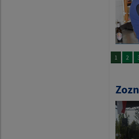
1
2
Zozn