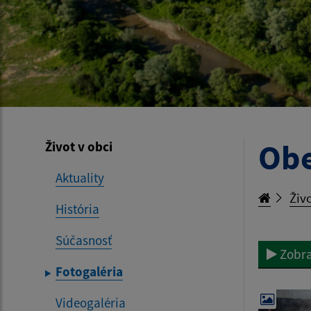
Obe
Život v obci
Aktuality
Živo
História
Súčasnosť
Zobra
Fotogaléria
Videogaléria