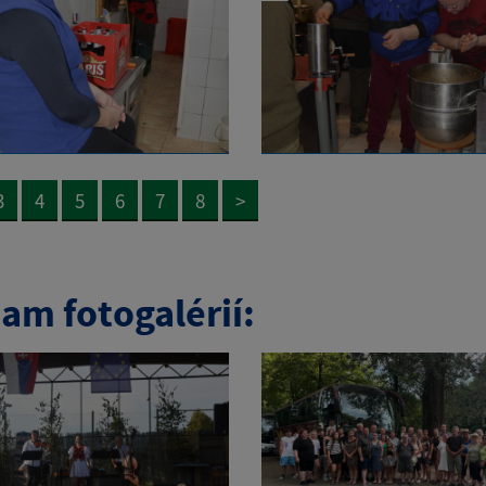
3
4
5
6
7
8
>
am fotogalérií: