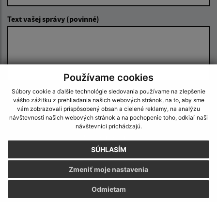
Text vašej správy (povinné)
Používame cookies
Súbory cookie a ďalšie technológie sledovania používame na zlepšenie
Oboznámil som sa so
spracúvaním osobných
vášho zážitku z prehliadania našich webových stránok, na to, aby sme
údajov
vám zobrazovali prispôsobený obsah a cielené reklamy, na analýzu
návštevnosti našich webových stránok a na pochopenie toho, odkiaľ naši
návštevníci prichádzajú.
Google reCaptcha Response
Odoslať správu
SÚHLASÍM
Zmeniť moje nastavenia
Úradné hodiny:
Odmietam
Deň
Čas
Pondelok:
07:30 - 15:30