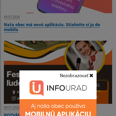
09.07.2026
Naša obec má novú aplikáciu. Stiahnite si ju do
mobilu
Nezobrazovať
09.07.2026
POZVÁNKA- Festival tradičnej ľudovej kultúry