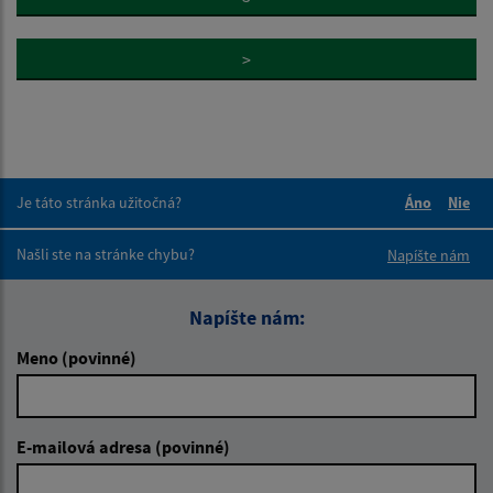
>
Je táto stránka užitočná?
Áno
Nie
Boli tieto 
Boli 
Našli ste na stránke chybu?
Napíšte nám
Napíšte nám:
Meno (povinné)
E-mailová adresa (povinné)