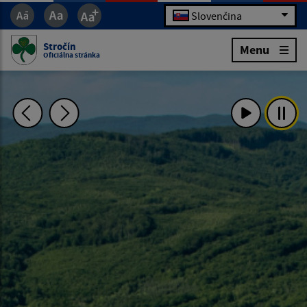
Slovenčina
Stročín
Menu
Oficiálna stránka