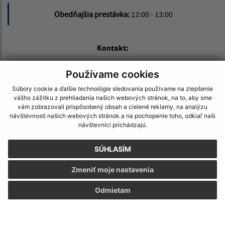
Obedňajšia prestávka:
12:00 - 13:00
Kontakt:
Obecný úrad Stročín
Používame cookies
Stročín 15
Súbory cookie a ďalšie technológie sledovania používame na zlepšenie
089 01 Svidník
vášho zážitku z prehliadania našich webových stránok, na to, aby sme
vám zobrazovali prispôsobený obsah a cielené reklamy, na analýzu
strocin@pobox.sk
návštevnosti našich webových stránok a na pochopenie toho, odkiaľ naši
+421 54 75 21 158
návštevníci prichádzajú.
IČO: 00 330 990
SÚHLASÍM
Zmeniť moje nastavenia
Odmietam