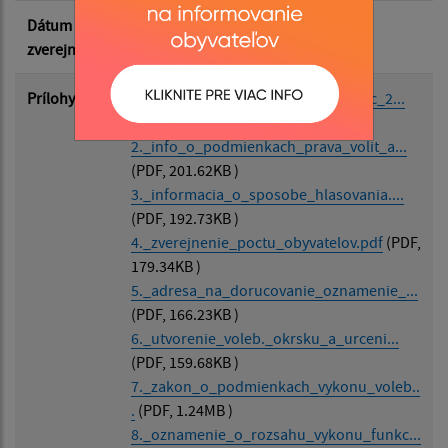
Dátum
03.07.2026
zverejnenia
Prílohy
1._vyhlasenie_volieb_do_oso_a_vuc_2...
(PDF, 183.75KB )
2._info_o_podmienkach_prava_volit_a...
(PDF, 201.62KB )
3._informacia_o_sposobe_hlasovania....
(PDF, 192.73KB )
4._zverejnenie_poctu_obyvatelov.pdf
(PDF,
179.34KB )
5._adresa_na_dorucovanie_oznamenie_...
(PDF, 166.23KB )
6._utvorenie_voleb._okrsku_a_urceni...
(PDF, 159.68KB )
7._zakon_o_podmienkach_vykonu_voleb..
.
(PDF, 1.24MB )
8._oznamenie_o_rozsahu_vykonu_funkc...