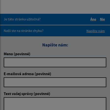
Je táto stránka užitočná?
Áno
Nie
Boli tieto 
Boli 
Našli ste na stránke chybu?
Napíšte nám
Napíšte nám:
Meno (povinné)
E-mailová adresa (povinné)
Text vašej správy (povinné)