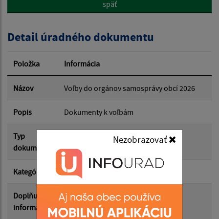
späť
Popis:
Detail úradného dokumentu
Dátum zverejnenia od:
Položka
Informácia
Dátum zverejnenia do:
Názov
Voľby do orgánov samosprávy obcí 2026
Popis
Dokumenty k voľbám
Filtrovať
Reset
Typ
Voľby/Referendá
Nezobrazovať
dokumentu
Kategória
Komunálne a VÚC voľby
Doplňujúce
informácie