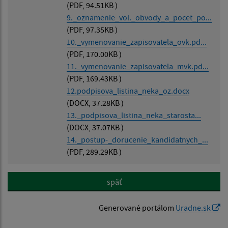
(PDF, 94.51KB )
9._oznamenie_vol._obvody_a_pocet_po...
(PDF, 97.35KB )
10._vymenovanie_zapisovatela_ovk.pd...
(PDF, 170.00KB )
11._vymenovanie_zapisovatela_mvk.pd...
(PDF, 169.43KB )
12.podpisova_listina_neka_oz.docx
(DOCX, 37.28KB )
13._podpisova_listina_neka_starosta...
(DOCX, 37.07KB )
14._postup-_dorucenie_kandidatnych_...
(PDF, 289.29KB )
späť
Generované portálom
Uradne.sk