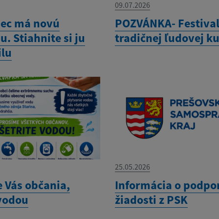
09.07.2026
bec má novú
POZVÁNKA- Festiva
u. Stiahnite si ju
tradičnej ľudovej k
lu
25.05.2026
 Vás občania,
Informácia o podpo
 vodou
žiadosti z PSK